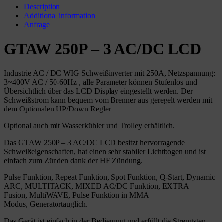
Description
Additional information
Anfrage
GTAW 250P – 3 AC/DC LCD
Industrie AC / DC WIG Schweißinverter mit 250A, Netzspannung:
3~400V AC / 50-60Hz , alle Parameter können Stufenlos und
Übersichtlich über das LCD Display eingestellt werden. Der
Schweißstrom kann bequem vom Brenner aus geregelt werden mit
dem Optionalen UP/Down Regler.
Optional auch mit Wasserkühler und Trolley erhältlich.
Das GTAW 250P – 3 AC/DC LCD besitzt hervorragende
Schweißeigenschaften, hat einen sehr stabiler Lichtbogen und ist
einfach zum Zünden dank der HF Zündung.
Pulse Funktion, Repeat Funktion, Spot Funktion, Q-Start, Dynamic
ARC, MULTITACK, MIXED AC/DC Funktion, EXTRA
Fusion, MultiWAVE, Pulse Funktion in MMA
Modus, Generatortauglich.
Das Gerät ist einfach in der Bedienung und erfüllt die Strengsten