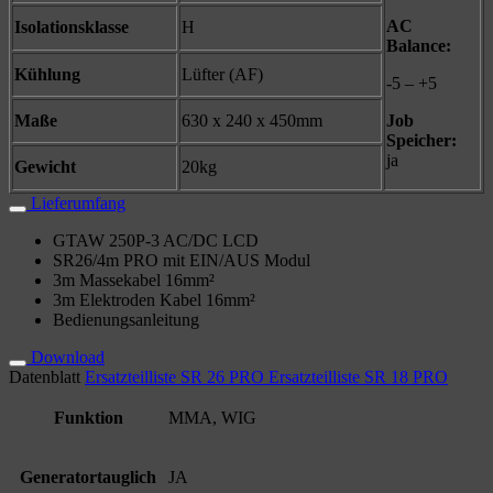
AC
Isolationsklasse
H
Balance:
Kühlung
Lüfter (AF)
-5 – +5
Maße
630 x 240 x 450mm
Job
Speicher:
ja
Gewicht
20kg
Lieferumfang
GTAW 250P-3 AC/DC LCD
SR26/4m PRO mit EIN/AUS Modul
3m Massekabel 16mm²
3m Elektroden Kabel 16mm²
Bedienungsanleitung
Download
Datenblatt
Ersatzteilliste SR 26 PRO
Ersatzteilliste SR 18 PRO
Funktion
MMA, WIG
Generatortauglich
JA