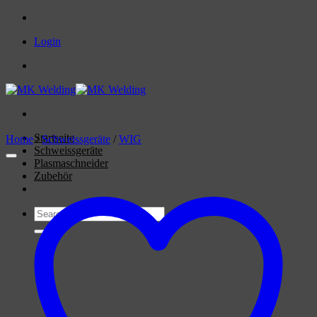
Skip
to
Login
content
Startseite
Home
/
Schweissgeräte
/
WIG
Schweissgeräte
Plasmaschneider
Zubehör
Search
for: