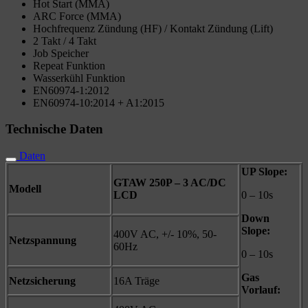
Hot Start (MMA)
ARC Force (MMA)
Hochfrequenz Zündung (HF) / Kontakt Zündung (Lift)
2 Takt / 4 Takt
Job Speicher
Repeat Funktion
Wasserkühl Funktion
EN60974-1:2012
EN60974-10:2014 + A1:2015
Technische Daten
Daten
UP Slope:
GTAW 250P – 3 AC/DC
Modell
LCD
0 – 10s
Down
Slope:
400V AC, +/- 10%, 50-
Netzspannung
60Hz
0 – 10s
Gas
Netzsicherung
16A Träge
Vorlauf: