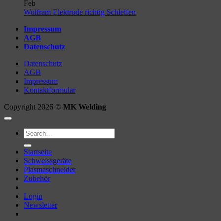
on
Feb
Unterschied
No
Wolfram Elektrode richtig Schleifen
WIG
Comments
Impressum
AC
on
AGB
&
Wolfram
Datenschutz
DC
Elektrode
richtig
Datenschutz
Schleifen
AGB
Impressum
Kontaktformular
Copyright 2026 ©
MK Welding
Search
for:
Startseite
Schweissgeräte
Plasmaschneider
Zubehör
Login
Newsletter