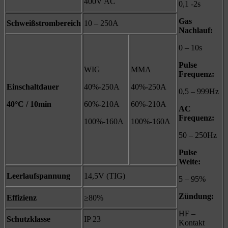
400V AC
0,1 -2s
Gas
Schweißstrombereich
10 – 250A
Nachlauf:
0 – 10s
Pulse
WIG
MMA
Frequenz:
Einschaltdauer
40%-250A
40%-250A
0,5 – 999Hz
40°C / 10min
60%-210A
60%-210A
AC
Frequenz:
100%-160A
100%-160A
50 – 250Hz
Pulse
Weite:
Leerlaufspannung
14,5V (TIG)
5 – 95%
Zündung:
Effizienz
≥80%
HF –
Schutzklasse
IP 23
Kontakt