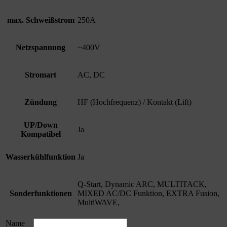
max. Schweißstrom
250A
Netzspannung
~400V
Stromart
AC, DC
Zündung
HF (Hochfrequenz) / Kontakt (Lift)
UP/Down
Ja
Kompatibel
Wasserkühlfunktion
Ja
Q-Start, Dynamic ARC, MULTITACK,
Sonderfunktionen
MIXED AC/DC Funktion, EXTRA Fusion,
MultiWAVE,
Name