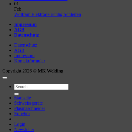
Comments
01
on
Feb
Unterschied
No
Wolfram Elektrode richtig Schleifen
WIG
Comments
Impressum
AC
on
AGB
&
Wolfram
Datenschutz
DC
Elektrode
richtig
Datenschutz
Schleifen
AGB
Impressum
Kontaktformular
Copyright 2026 ©
MK Welding
Search
for:
Startseite
Schweissgeräte
Plasmaschneider
Zubehör
Login
Newsletter