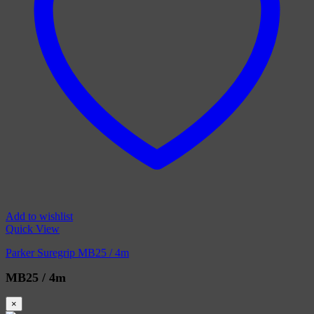
Add to wishlist
Quick View
Parker Suregrip MB25 / 4m
MB25 / 4m
×