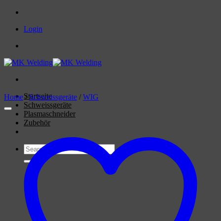
Skip
to
Login
content
Startseite
Home
/
Schweissgeräte
/
WIG
Schweissgeräte
Plasmaschneider
Zubehör
Search
for: