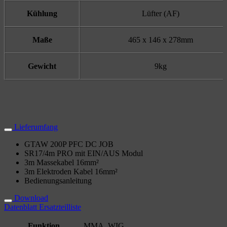
Kühlung
Lüfter (AF)
Maße
465 x 146 x 278mm
Gewicht
9kg
Lieferumfang
GTAW 200P PFC DC JOB
SR17/4m PRO mit EIN/AUS Modul
3m Massekabel 16mm²
3m Elektroden Kabel 16mm²
Bedienungsanleitung
Download
Datenblatt
Ersatzteilliste
Funktion
MMA, WIG