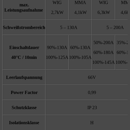
WIG
MMA
WIG
MM
max.
Leistungsaufnahme
2,7kW
4,1kW
6,3kW
4,6
Schweißstrombereich
5 – 130A
5 – 200A
50%-200A
35%-2
Einschaltdauer
90%-130A
60%-130A
60%-180A
60%-1
40°C / 10min
100%-125A
100%-105A
100%-145A
100%-
Leerlaufspannung
66V
Power Factor
0,99
Schutzklasse
IP 23
Isolationsklasse
H