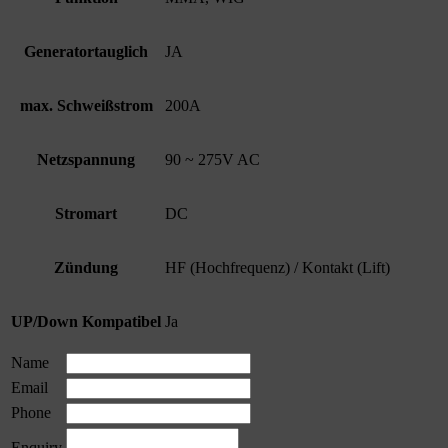
Generatortauglich
JA
max. Schweißstrom
200A
Netzspannung
90 ~ 275V AC
Stromart
DC
Zündung
HF (Hochfrequenz) / Kontakt (Lift)
UP/Down Kompatibel
Ja
Name
Email
Phone
Enquiry