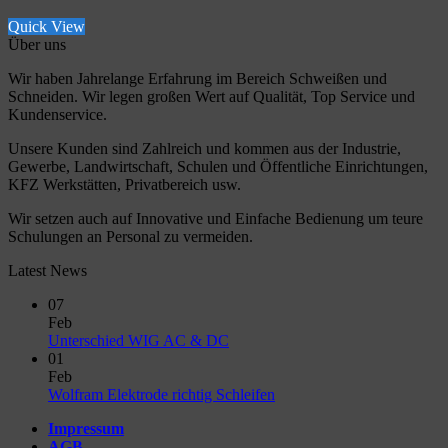
Quick View
Über uns
Wir haben Jahrelange Erfahrung im Bereich Schweißen und
Schneiden. Wir legen großen Wert auf Qualität, Top Service und
Kundenservice.
Unsere Kunden sind Zahlreich und kommen aus der Industrie,
Gewerbe, Landwirtschaft, Schulen und Öffentliche Einrichtungen,
KFZ Werkstätten, Privatbereich usw.
Wir setzen auch auf Innovative und Einfache Bedienung um teure
Schulungen an Personal zu vermeiden.
Latest News
07
Feb
No
Unterschied WIG AC & DC
Comments
01
on
Feb
Unterschied
No
Wolfram Elektrode richtig Schleifen
WIG
Comments
Impressum
AC
on
AGB
&
Wolfram