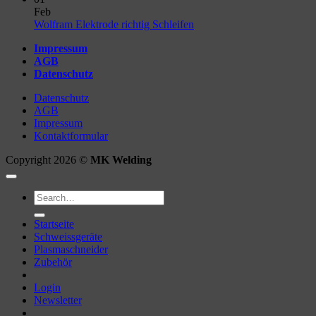
on
Feb
Unterschied
No
Wolfram Elektrode richtig Schleifen
WIG
Comments
Impressum
AC
on
AGB
&
Wolfram
Datenschutz
DC
Elektrode
richtig
Datenschutz
Schleifen
AGB
Impressum
Kontaktformular
Copyright 2026 ©
MK Welding
Search
for:
Startseite
Schweissgeräte
Plasmaschneider
Zubehör
Login
Newsletter