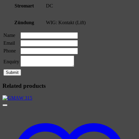
Stromart
DC
Zündung
WIG: Kontakt (Lift)
Name
Email
Phone
Enquiry
Related products