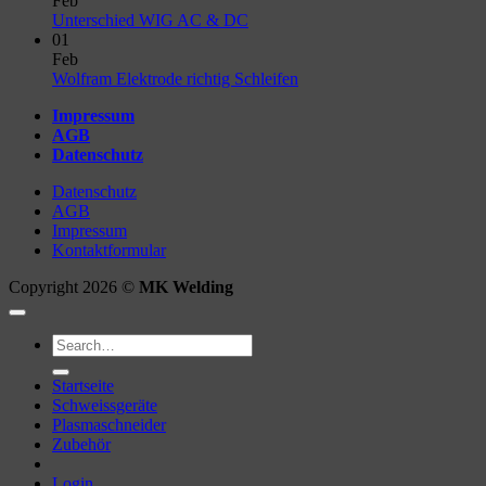
Feb
No
Unterschied WIG AC & DC
Comments
01
on
Feb
Unterschied
No
Wolfram Elektrode richtig Schleifen
WIG
Comments
Impressum
AC
on
AGB
&
Wolfram
Datenschutz
DC
Elektrode
richtig
Datenschutz
Schleifen
AGB
Impressum
Kontaktformular
Copyright 2026 ©
MK Welding
Search
for:
Startseite
Schweissgeräte
Plasmaschneider
Zubehör
Login